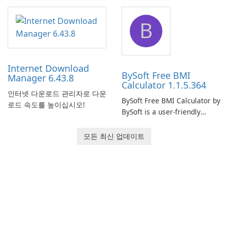
comprehensive software
network monitoring software
application designed to
designed to help businesses
B
monitor your internet
effectively manage their
connection and provide real-
network infrastructure.
time insights into its
performance.
Internet Download
BySoft Free BMI
Manager 6.43.8
Calculator 1.1.5.364
인터넷 다운로드 관리자로 다운
BySoft Free BMI Calculator by
로드 속도를 높이십시오!
BySoft is a user-friendly
software application
designed to help you
모든 최신 업데이트
calculate your Body Mass
Index quickly and accurately.