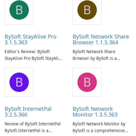
B
B
BySoft StayAlive Pro
BySoft Network Share
3.1.5.363
Browser 1.1.5.364
Editor's Review: BySoft
BySoft Network Share
StayAlive Pro BySoft StayAlive
Browser by BySoft is a
Pro is a reliable software
comprehensive software
application designed to
application that allows users
B
B
ensure the continuous and
to easily browse and manage
uninterrupted operation of
shared folders on their
your computer system.
network.
BySoft InternetPal
BySoft Network
3.2.5.366
Monitor 1.3.5.363
Review of BySoft InternetPal
BySoft Network Monitor by
BySoft InternetPal is a
BySoft is a comprehensive