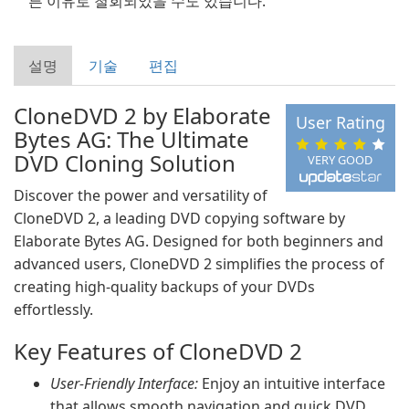
른 이유로 철회되었을 수도 있습니다.
설명
기술
편집
CloneDVD 2 by Elaborate
User Rating
Bytes AG: The Ultimate
DVD Cloning Solution
VERY GOOD
Discover the power and versatility of
CloneDVD 2, a leading DVD copying software by
Elaborate Bytes AG. Designed for both beginners and
advanced users, CloneDVD 2 simplifies the process of
creating high-quality backups of your DVDs
effortlessly.
Key Features of CloneDVD 2
User-Friendly Interface:
Enjoy an intuitive interface
that allows smooth navigation and quick DVD